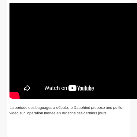
La période des baguages a débuté, le Dauphiné propose une petite
vidéo sur l'opération menée en Ardèche ces derniers jours