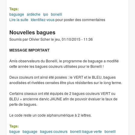
Tags:
baguage
ardèche
lpo
bonelli
Lire la suite
de Baguage en Ardèche
Identifiez-vous
pour poster des commentaires
Nouvelles bagues
Soumis par
Olivier Scher
le
jeu, 01/10/2015 - 11:36
MESSAGE IMPORTANT
Amis observateurs du Bonelli, le programme de baguage a modifié
cette année les bagues couleurs utilisées pour le Bonelli !
Deux couleurs ont ainsi été posées : le VERT et le BLEU, bagues
anodisées et rivetées censées être plus résistantes sur le long terme.
Certains oiseaux ont été équipés de 2 bagues couleurs VERT ou
BLEU + ancienne darvic JAUNE afin de pouvoir évaluer le taux de
perte de bagues.
Le code reste un code alphanumérique à 2 lettres.
Tags:
bague
baguage
bagues couleurs
bonelli bague verte
bonelli