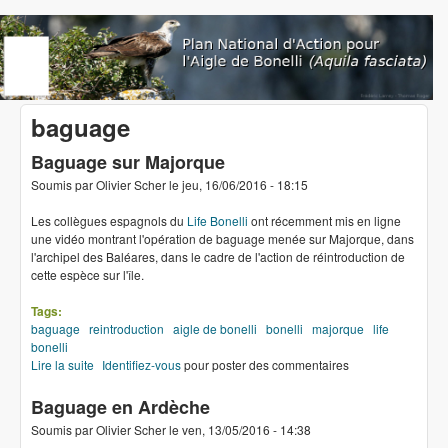
Aller au contenu principal
www.aigledebonelli.org
baguage
Baguage sur Majorque
Soumis par
Olivier Scher
le
jeu, 16/06/2016 - 18:15
Les collègues espagnols du
Life Bonelli
ont récemment mis en ligne
une vidéo montrant l'opération de baguage menée sur Majorque, dans
l'archipel des Baléares, dans le cadre de l'action de réintroduction de
cette espèce sur l'île.
Tags:
baguage
reintroduction
aigle de bonelli
bonelli
majorque
life
bonelli
Lire la suite
de Baguage sur Majorque
Identifiez-vous
pour poster des commentaires
Baguage en Ardèche
Soumis par
Olivier Scher
le
ven, 13/05/2016 - 14:38