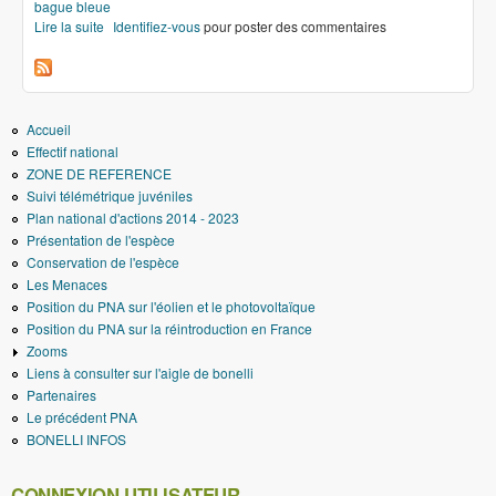
bague bleue
Lire la suite
de Nouvelles bagues
Identifiez-vous
pour poster des commentaires
Accueil
Effectif national
ZONE DE REFERENCE
Suivi télémétrique juvéniles
Plan national d'actions 2014 - 2023
Présentation de l'espèce
Conservation de l'espèce
Les Menaces
Position du PNA sur l'éolien et le photovoltaïque
Position du PNA sur la réintroduction en France
Zooms
Liens à consulter sur l'aigle de bonelli
Partenaires
Le précédent PNA
BONELLI INFOS
CONNEXION UTILISATEUR