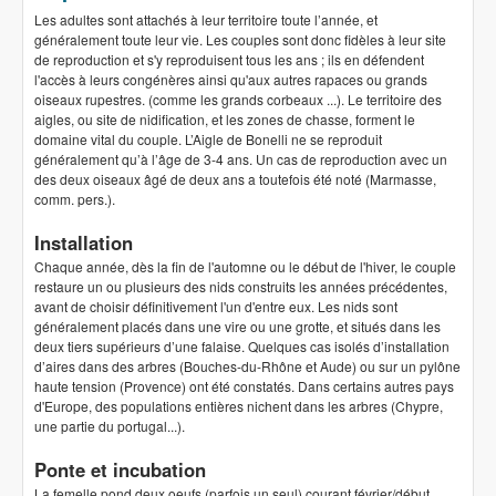
Les adultes sont attachés à leur territoire toute l’année, et
généralement toute leur vie. Les couples sont donc fidèles à leur site
de reproduction et s'y reproduisent tous les ans ; ils en défendent
l'accès à leurs congénères ainsi qu'aux autres rapaces ou grands
oiseaux rupestres. (comme les grands corbeaux ...). Le territoire des
aigles, ou site de nidification, et les zones de chasse, forment le
domaine vital du couple. L’Aigle de Bonelli ne se reproduit
généralement qu’à l’âge de 3-4 ans. Un cas de reproduction avec un
des deux oiseaux âgé de deux ans a toutefois été noté (Marmasse,
comm. pers.).
Installation
Chaque année, dès la fin de l'automne ou le début de l'hiver, le couple
restaure un ou plusieurs des nids construits les années précédentes,
avant de choisir définitivement l'un d'entre eux. Les nids sont
généralement placés dans une vire ou une grotte, et situés dans les
deux tiers supérieurs d’une falaise. Quelques cas isolés d’installation
d’aires dans des arbres (Bouches-du-Rhône et Aude) ou sur un pylône
haute tension (Provence) ont été constatés. Dans certains autres pays
d'Europe, des populations entières nichent dans les arbres (Chypre,
une partie du portugal...).
Ponte et incubation
La femelle pond deux oeufs (parfois un seul) courant février/début