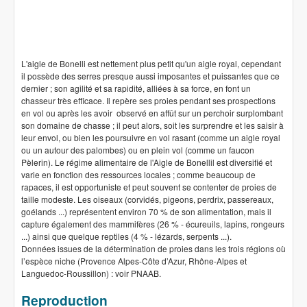
L'aigle de Bonelli est nettement plus petit qu'un aigle royal, cependant
il possède des serres presque aussi imposantes et puissantes que ce
dernier ; son agilité et sa rapidité, alliées à sa force, en font un
chasseur très efficace. Il repère ses proies pendant ses prospections
en vol ou après les avoir observé en affût sur un perchoir surplombant
son domaine de chasse ; il peut alors, soit les surprendre et les saisir à
leur envol, ou bien les poursuivre en vol rasant (comme un aigle royal
ou un autour des palombes) ou en plein vol (comme un faucon
Pèlerin). Le régime alimentaire de l'Aigle de Bonellil est diversifié et
varie en fonction des ressources locales ; comme beaucoup de
rapaces, il est opportuniste et peut souvent se contenter de proies de
taille modeste. Les oiseaux (corvidés, pigeons, perdrix, passereaux,
goélands ...) représentent environ 70 % de son alimentation, mais il
capture également des mammifères (26 % - écureuils, lapins, rongeurs
...) ainsi que quelque reptiles (4 % - lézards, serpents ...).
Données issues de la détermination de proies dans les trois régions où
l’espèce niche (Provence Alpes-Côte d’Azur, Rhône-Alpes et
Languedoc-Roussillon) : voir PNAAB.
Reproduction