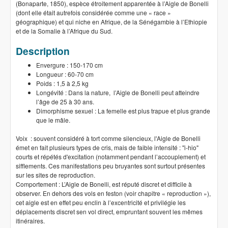
(Bonaparte, 1850), espèce étroitement apparentée à l’Aigle de Bonelli
(dont elle était autrefois considérée comme une « race »
géographique) et qui niche en Afrique, de la Sénégambie à l’Ethiopie
et de la Somalie à l’Afrique du Sud.
Description
Envergure : 150-170 cm
Longueur : 60-70 cm
Poids : 1,5 à 2,5 kg
Longévité : Dans la nature, l’Aigle de Bonelli peut atteindre
l’âge de 25 à 30 ans.
Dimorphisme sexuel : La femelle est plus trapue et plus grande
que le mâle.
Voix : souvent considéré à tort comme silencieux, l'Aigle de Bonelli
émet en fait plusieurs types de cris, mais de faible intensité : "i-hio"
courts et répétés d'excitation (notamment pendant l’accouplement) et
sifflements. Ces manifestations peu bruyantes sont surtout présentes
sur les sites de reproduction.
Comportement : L’Aigle de Bonelli, est réputé discret et difficile à
observer. En dehors des vols en feston (voir chapitre « reproduction »),
cet aigle est en effet peu enclin à l’excentricité et privilégie les
déplacements discret sen vol direct, empruntant souvent les mêmes
itinéraires.