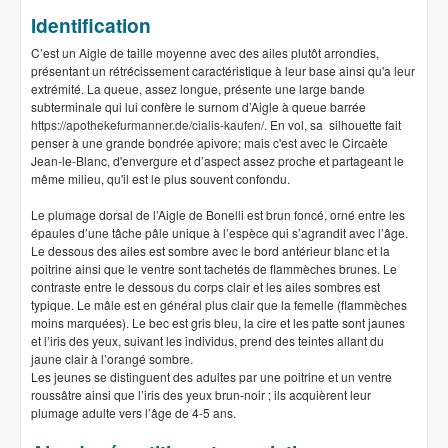
Identification
C’est un Aigle de taille moyenne avec des ailes plutôt arrondies,
présentant un rétrécissement caractéristique à leur base ainsi qu'a leur
extrémité. La queue, assez longue, présente une large bande
subterminale qui lui confère le surnom d’Aigle à queue barrée
https://apothekefurmanner.de/cialis-kaufen/
. En vol, sa silhouette fait
penser à une grande bondrée apivore; mais c'est avec le Circaète
Jean-le-Blanc, d'envergure et d’aspect assez proche et partageant le
même milieu, qu'il est le plus souvent confondu.
Le plumage dorsal de l’Aigle de Bonelli est brun foncé, orné entre les
épaules d’une tâche pâle unique à l’espèce qui s’agrandit avec l’âge.
Le dessous des ailes est sombre avec le bord antérieur blanc et la
poitrine ainsi que le ventre sont tachetés de flammèches brunes. Le
contraste entre le dessous du corps clair et les ailes sombres est
typique. Le mâle est en général plus clair que la femelle (flammèches
moins marquées). Le bec est gris bleu, la cire et les patte sont jaunes
et l’iris des yeux, suivant les individus, prend des teintes allant du
jaune clair à l’orangé sombre.
Les jeunes se distinguent des adultes par une poitrine et un ventre
roussâtre ainsi que l’iris des yeux brun-noir ; ils acquièrent leur
plumage adulte vers l’âge de 4-5 ans.