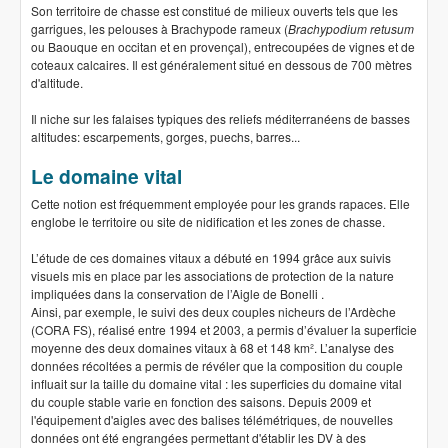
Son territoire de chasse est constitué de milieux ouverts tels que les
garrigues, les pelouses à Brachypode rameux (
Brachypodium retusum
ou Baouque en occitan et en provençal), entrecoupées de vignes et de
coteaux calcaires. Il est généralement situé en dessous de 700 mètres
d'altitude.
Il niche sur les falaises typiques des reliefs méditerranéens de basses
altitudes: escarpements, gorges, puechs, barres...
Le domaine vital
Cette notion est fréquemment employée pour les grands rapaces. Elle
englobe le territoire ou site de nidification et les zones de chasse.
L’étude de ces domaines vitaux a débuté en 1994 grâce aux suivis
visuels mis en place par les associations de protection de la nature
impliquées dans la conservation de l’Aigle de Bonelli .
Ainsi, par exemple, le suivi des deux couples nicheurs de l’Ardèche
(CORA FS), réalisé entre 1994 et 2003, a permis d’évaluer la superficie
moyenne des deux domaines vitaux à 68 et 148 km². L’analyse des
données récoltées a permis de révéler que la composition du couple
influait sur la taille du domaine vital : les superficies du domaine vital
du couple stable varie en fonction des saisons. Depuis 2009 et
l'équipement d'aigles avec des balises télémétriques, de nouvelles
données ont été engrangées permettant d'établir les DV à des