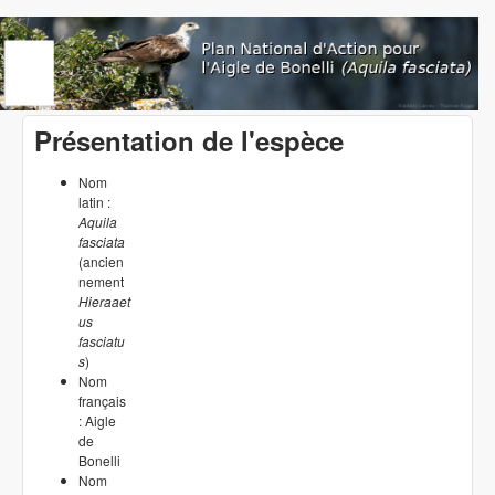
Aller au contenu principal
www.aigledebonelli.org
Présentation de l'espèce
Nom
latin :
Aquila
fasciata
(ancien
nement
Hieraaet
us
fasciatu
s
)
Nom
français
: Aigle
de
Bonelli
Nom