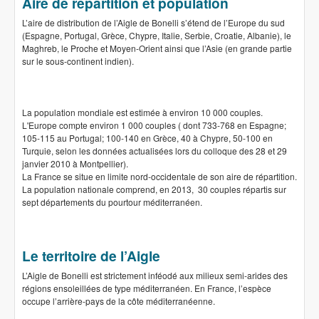
Aire de répartition et population
L’aire de distribution de l’Aigle de Bonelli s’étend de l’Europe du sud
(Espagne, Portugal, Grèce, Chypre, Italie, Serbie, Croatie, Albanie), le
Maghreb, le Proche et Moyen-Orient ainsi que l’Asie (en grande partie
sur le sous-continent indien).
La population mondiale est estimée à environ 10 000 couples.
L'Europe compte environ 1 000 couples ( dont 733-768 en Espagne;
105-115 au Portugal; 100-140 en Grèce, 40 à Chypre, 50-100 en
Turquie, selon les données actualisées lors du colloque des 28 et 29
janvier 2010 à Montpellier).
La France se situe en limite nord-occidentale de son aire de répartition.
La population nationale comprend, en 2013, 30 couples répartis sur
sept départements du pourtour méditerranéen.
Le territoire de l’Aigle
L’Aigle de Bonelli est strictement inféodé aux milieux semi-arides des
régions ensoleillées de type méditerranéen. En France, l’espèce
occupe l’arrière-pays de la côte méditerranéenne.