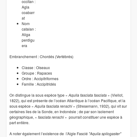
occitan :
Agla
coabarr
at
Nom
catalan :
Aliga
perdigu
era
Embranchement : Chordés (Vertébrés)
Classe : Oiseaux
Groupe : Rapaces
Ordre : Accipitriformes
Famille : Accipitridés
On distingue la sous espèce type «
Aquila fasciata fasciata
» (Viellot,
1822), qui est présente de l’océan Atlantique à l’océan Pacifique, et la
sous espèce «
Aquila fasciata renschi
» (Stresemann, 1932), qui vit sur
certaines îles de la Sonde, en Indonésie ; de par son isolement
géographique, «
fasciata renschi
» pourrait constituer une espèce à
part entière.
A noter également l’existence de l’Aigle Fascié
"Aquila spilogaster"