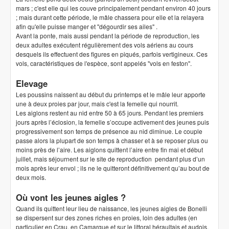
mars ; c'est elle qui les couve principalement pendant environ 40 jours
; mais durant cette période, le mâle chassera pour elle et la relayera
afin qu'elle puisse manger et "dégourdir ses ailes" .
Avant la ponte, mais aussi pendant la période de reproduction, les
deux adultes exécutent régulièrement des vols aériens au cours
desquels ils effectuent des figures en piqués, parfois vertigineux. Ces
vols, caractéristiques de l'espèce, sont appelés "vols en feston".
Elevage
Les poussins naissent au début du printemps et le mâle leur apporte
une à deux proies par jour, mais c'est la femelle qui nourrit.
Les aiglons restent au nid entre 50 à 65 jours. Pendant les premiers
jours après l’éclosion, la femelle s’occupe activement des jeunes puis
progressivement son temps de présence au nid diminue. Le couple
passe alors la plupart de son temps à chasser et à se reposer plus ou
moins près de l’aire. Les aiglons quittent l’aire entre fin mai et début
juillet, mais séjournent sur le site de reproduction pendant plus d’un
mois après leur envol ; ils ne le quitteront définitivement qu’au bout de
deux mois.
Où vont les jeunes aigles ?
Quand ils quittent leur lieu de naissance, les jeunes aigles de Bonelli
se dispersent sur des zones riches en proies, loin des adultes (en
particulier en Crau, en Camargue et sur le littoral héraultais et audois,