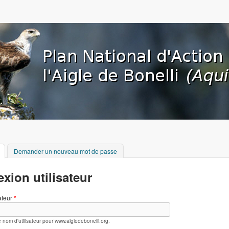
Aller au contenu principal
org
(onglet actif)
Demander un nouveau mot de passe
xion utilisateur
ateur
*
e nom d'utilisateur pour www.aigledebonelli.org.