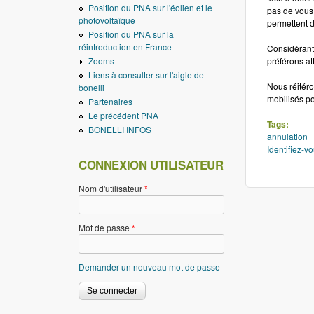
Position du PNA sur l'éolien et le
pas de vous 
photovoltaïque
permettent d
Position du PNA sur la
réintroduction en France
Considérant 
Zooms
préférons at
Liens à consulter sur l'aigle de
Nous réitéro
bonelli
mobilisés po
Partenaires
Le précédent PNA
Tags:
BONELLI INFOS
annulation
Identifiez-v
CONNEXION UTILISATEUR
Nom d'utilisateur
*
Mot de passe
*
Demander un nouveau mot de passe