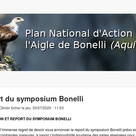
Aller au contenu principal
org
t du symposium Bonelli
Olivier Scher
le
jeu, 30/07/2020 - 11:53
N ET REPORT DU SYMPOSIUM BONELLI
l’immense regret de devoir vous annoncer le report du symposium Bonelli prévu e
contraintes majeures, à savoir l’indisponibilité soudaine des salles réservées pour