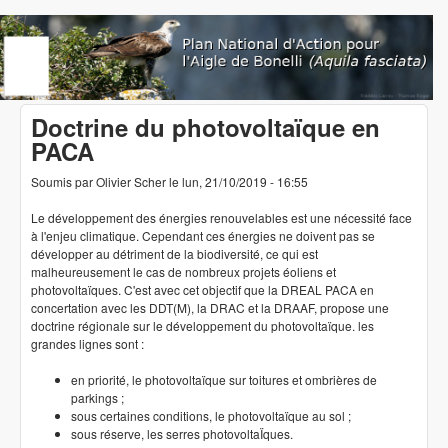
Aller au contenu principal
www.aigledebonelli.org
Doctrine du photovoltaïque en
PACA
Soumis par
Olivier Scher
le
lun, 21/10/2019 - 16:55
Le développement des énergies renouvelables est une nécessité face
à l'enjeu climatique. Cependant ces énergies ne doivent pas se
développer au détriment de la biodiversité, ce qui est
malheureusement le cas de nombreux projets éoliens et
photovoltaïques. C'est avec cet objectif que la DREAL PACA en
concertation avec les DDT(M), la DRAC et la DRAAF, propose une
doctrine régionale sur le développement du photovoltaïque. les
grandes lignes sont :
en priorité, le photovoltaïque sur toitures et ombrières de
parkings ;
sous certaines conditions, le photovoltaïque au sol ;
sous réserve, les serres photovoltaÏques.