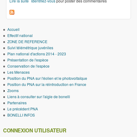
Lire la suite
de Milan tué, éolienne arrêtée au Luxembourg
Identifiez-vous
pour poster des commentaires
Accueil
Effectif national
ZONE DE REFERENCE
Suivi télémétrique juvéniles
Plan national d'actions 2014 - 2023
Présentation de l'espèce
Conservation de l'espèce
Les Menaces
Position du PNA sur l'éolien et le photovoltaïque
Position du PNA sur la réintroduction en France
Zooms
Liens à consulter sur l'aigle de bonelli
Partenaires
Le précédent PNA
BONELLI INFOS
CONNEXION UTILISATEUR