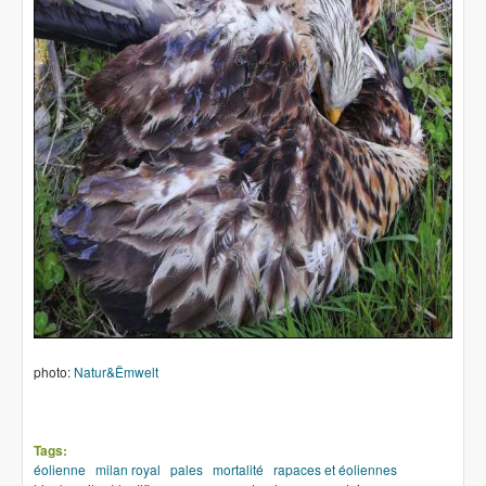
photo:
Natur&Ëmwelt
Tags:
éolienne
milan royal
pales
mortalité
rapaces et éoliennes